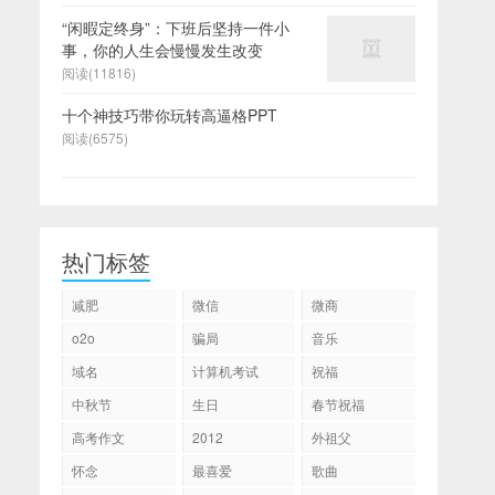
“闲暇定终身”：下班后坚持一件小
事，你的人生会慢慢发生改变
阅读(11816)
十个神技巧带你玩转高逼格PPT
阅读(6575)
热门标签
减肥
微信
微商
o2o
骗局
音乐
域名
计算机考试
祝福
中秋节
生日
春节祝福
高考作文
2012
外祖父
怀念
最喜爱
歌曲