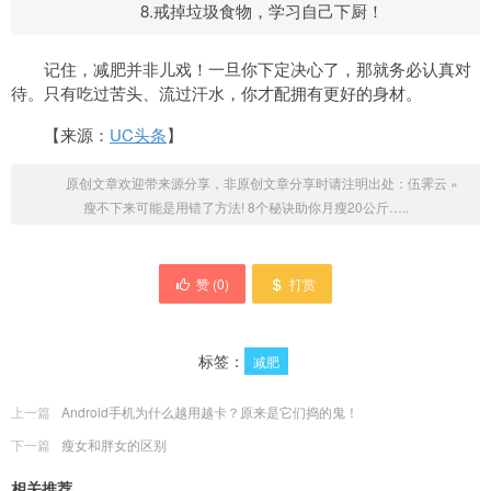
8.戒掉垃圾食物，学习自己下厨！
记住，减肥并非儿戏！一旦你下定决心了，那就务必认真对
待。只有吃过苦头、流过汗水，你才配拥有更好的身材。
【来源：
UC头条
】
原创文章欢迎带来源分享，非原创文章分享时请注明出处：
伍霁云
»
瘦不下来可能是用错了方法! 8个秘诀助你月瘦20公斤…..
赞 (
0
)
打赏
标签：
减肥
上一篇
Android手机为什么越用越卡？原来是它们捣的鬼！
下一篇
瘦女和胖女的区别
相关推荐