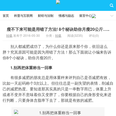
首页
科普与互联网
财经与法制
情感与励志
留言中心
瘦不下来可能是用错了方法! 8个秘诀助你月瘦20公斤…..
转载
发布于 2016-05-30
分类：
转载
阅读(3235)
评论(0)
别人都减肥成功了，为什么你还是原来那个你，依旧这么
胖？究其原因可能是因为用错了方法！那么下面就让小编来告诉
你8个小秘诀，助你月瘦20斤。
1.别再把体重称当一回事
有很多减肥的朋友总是用体重秤来评判自己是否减肥有效，
比如一天起码称个3次以上。但往往总是一副失望的表情，削减自
己的减肥热度。要知道那其实真的只是一串数字而已，体重上升
或者不变并不意味着你又变胖了，你要根据自己的身形变化来进
行判断，只要身体含脂率下去了，那就是有效的减肥。