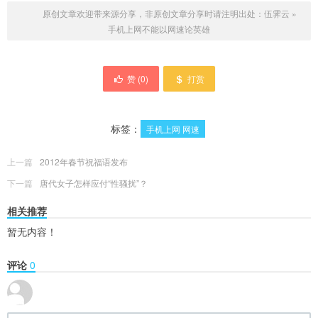
原创文章欢迎带来源分享，非原创文章分享时请注明出处：
伍霁云
»
手机上网不能以网速论英雄
赞 (
0
)
打赏
标签：
手机上网 网速
上一篇
2012年春节祝福语发布
下一篇
唐代女子怎样应付“性骚扰”？
相关推荐
暂无内容！
评论
0