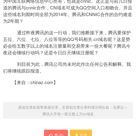
为中国互联网络信息中心所有，也就是cnnic。这正是与前几日报
道的腾讯与cnnic合作，CN域名可成为QQ空间入口相吻合。并且
这些域名到期时间全部为2014年。腾讯和CNNIC合作的合约难道
为2年期？
通过昨夜腾讯的这一行动，我们推断接下来，腾讯要保护
五位、六位、七位、八位等等的QQ号码相关.cn域名呢？这是势
必会给五数字以上的域名注册量和交易带来一份大餐呢？腾讯今
夜还会继续行动吗？还是今日白天继续注册呢？
到目前为此，腾讯公司尚未对此作出任何公告和解释。我
们将继续跟踪报道。
【来自：chinaz.com】
原创文章欢迎带来源分享，非原创文章分享时请注明出处：
伍霁云
»
腾讯大手笔一夜注册上万cn域名
赞 (
0
)
打赏