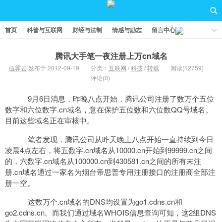
首页
科普与互联网
财经与法制
情感与励志
留言中心
腾讯大手笔一夜注册上万cn域名
伍霁云
发布于 2012-09-19
分类：
互联网
/
科技
/
转载
阅读(12759)
评论(0)
9月6日消息，昨晚八点开始，腾讯公司注册了数万个五位
数字和六位数字.cn域名，意在保护五位数和六位数QQ号域名。
目前这些域名正在审核中。
笔者发现，腾讯公司从昨天晚上八点开始一直持续到今日
凌晨4点左右，将五数字.cn域名从10000.cn开始到99999.cn之间
的，六数字.cn域名从100000.cn到430581.cn之间的所有未注
册.cn域名通过一家名为烟台帝思普专用注册接口的注册商全部注
册一空。
这数万个.cn域名的DNS均设置为go1.cdns.cn和
go2.cdns.cn。而我们通过域名WHOIS信息查询可知，这2组DNS