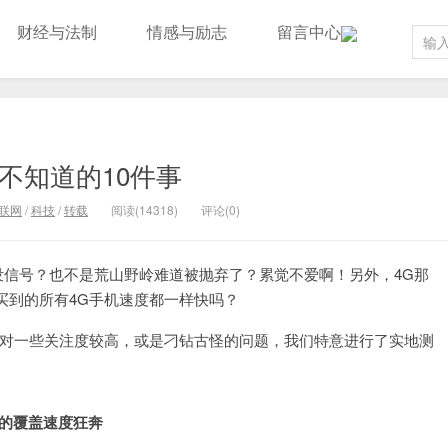
财经与法制
情感与励志
留言中心
不知道的10件事
联网
/
科技
/
转载
阅读(14318)
评论(0)
没信号？也不是荒山野岭难道被抛弃了？累觉不爱啊！另外，4G那
买到的所有4G手机速度都一样快吗？
针对一些关注度较高，或是刁钻古怪的问题，我们特意进行了实地测
里的覆盖速度狂奔