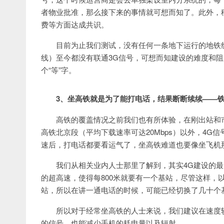
者物业批准，那么接下来的事情就可想而知了。此外，
费等方面达成共识。
目前为止我们测试，没有任何一条地下运行的地铁线
线）至今都没有联通3G信号，可想而知建设的难度和阻
个“等”字。
3、坐高铁就是为了能打电话，结果断断续续——
高铁的覆盖情况之前我们也有所体验，在刚出站和
高铁北京段（平均下载速率可达20Mbps）以外，4G
速后，打电话都要看运气了，坐高铁难道也要像坐飞机
我们从相关业内人士那里了解到，其实4G建设的最
的超高速，使得每800米就要有一个基站，尽管这样，
站，所以在讲一通电话的时候，可能已经切换了几十个
所以对于经常坐高铁的人士来说，我们建议在速度
的信号，也能减少手机的耗电量以及辐射。