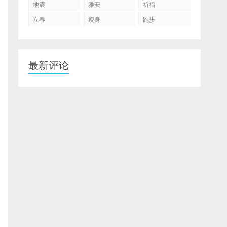
地震
雅安
祈福
立春
瘦身
跑步
最新评论