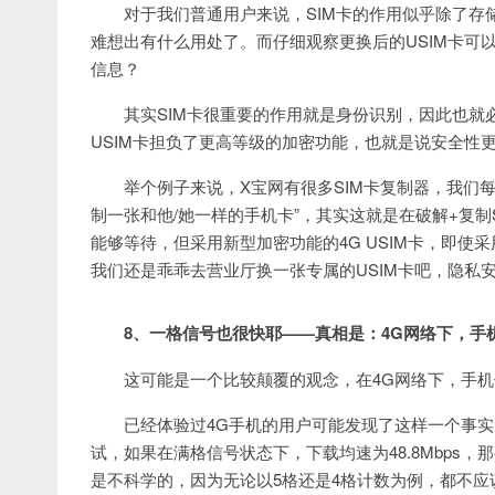
对于我们普通用户来说，SIM卡的作用似乎除了存
难想出有什么用处了。而仔细观察更换后的USIM卡可
信息？
其实SIM卡很重要的作用就是身份识别，因此也就
USIM卡担负了更高等级的加密功能，也就是说安全性
举个例子来说，X宝网有很多SIM卡复制器，我们
制一张和他/她一样的手机卡”，其实这就是在破解+复制
能够等待，但采用新型加密功能的4G USIM卡，即
我们还是乖乖去营业厅换一张专属的USIM卡吧，隐私
8、一格信号也很快耶——真相是：4G网络下，手
这可能是一个比较颠覆的观念，在4G网络下，手
已经体验过4G手机的用户可能发现了这样一个事
试，如果在满格信号状态下，下载均速为48.8Mbps，
是不科学的，因为无论以5格还是4格计数为例，都不