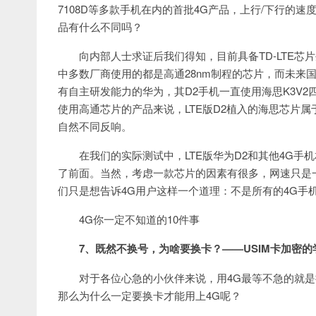
7108D等多款手机在内的首批4G产品，上行/下行的速
品有什么不同吗？
向内部人士求证后我们得知，目前具备TD-LTE
中多数厂商使用的都是高通28nm制程的芯片，而未来
有自主研发能力的华为，其D2手机一直使用海思K3V2
使用高通芯片的产品来说，LTE版D2植入的海思芯片
自然不同反响。
在我们的实际测试中，LTE版华为D2和其他4G手
了前面。当然，考虑一款芯片的因素有很多，网速只是
们只是想告诉4G用户这样一个道理：不是所有的4G手
4G你一定不知道的10件事
7、既然不换号，为啥要换卡？——USIM卡加密的
对于各位心急的小伙伴来说，用4G最等不急的就
那么为什么一定要换卡才能用上4G呢？