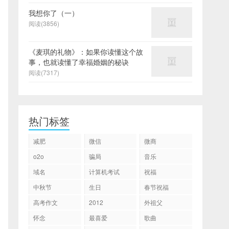
我想你了（一）
阅读(3856)
《麦琪的礼物》：如果你读懂这个故
事，也就读懂了幸福婚姻的秘诀
阅读(7317)
热门标签
减肥
微信
微商
o2o
骗局
音乐
域名
计算机考试
祝福
中秋节
生日
春节祝福
高考作文
2012
外祖父
怀念
最喜爱
歌曲