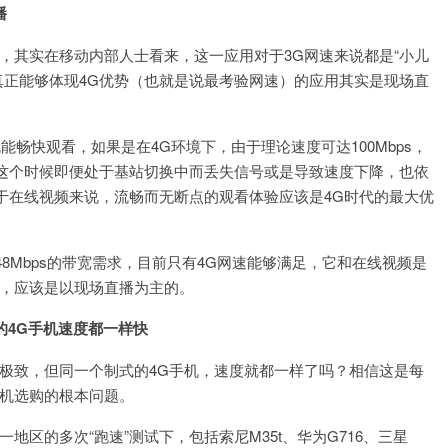
播
，其实在移动内部人士看来，这一应用对于3G网速来说都是“小儿
真正能够体现4G优势（也就是说最考验网速）的应用其实是现场直
s就能畅快观看，如果是在4G环境下，由于理论速度可达100Mbps，
这个时候即便处于基站切换中而丢失信号或是导致速度下降，也依
于在线视频来说，流畅而无断点的观看体验应该是4G时代的最大优
8Mbps的带宽需求，目前只有4G网速能够满足，它和在线视频是
景，应该是以现场直播为主的。
的4G手机速度都一样快
到极致，但同一个制式的4G手机，速度就都一样了吗？相信这是每
手机选购的根本问题。
地区的多次“跑速”测试下，包括索尼M35t、华为G716、三星