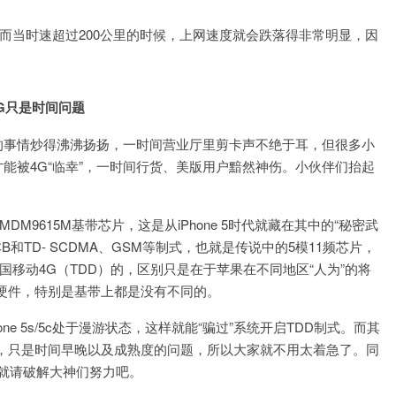
而当时速超过200公里的时候，上网速度就会跌落得非常明显，因
4G只是时间问题
4G网络的事情炒得沸沸扬扬，一时间营业厅里剪卡声不绝于耳，但很多小
5c才能被4G“临幸”，一时间行货、美版用户黯然神伤。小伙伴们抬起
MDM9615M基带芯片，这是从iPhone 5时代就藏在其中的“秘密武
版本B和TD- SCDMA、GSM等制式，也就是传说中的5模11频芯片，
持中国移动4G（TDD）的，区别只是在于苹果在不同地区“人为”的将
硬件，特别是基带上都是没有不同的。
ne 5s/5c处于漫游状态，这样就能“骗过”系统开启TDD制式。而其
活4G的，只是时间早晚以及成熟度的问题，所以大家就不用太着急了。同
的，就请破解大神们努力吧。