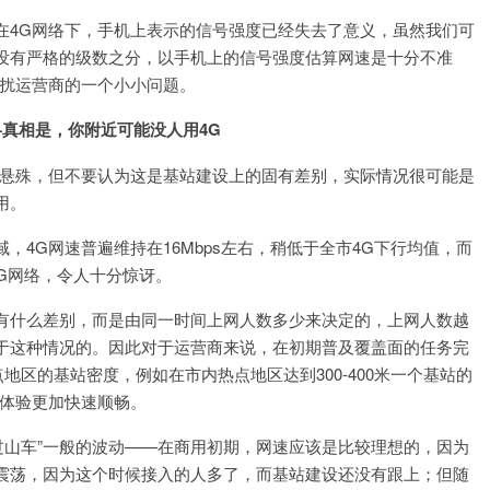
在4G网络下，手机上表示的信号强度已经失去了意义，虽然我们可
没有严格的级数之分，以手机上的信号强度估算网速是十分不准
困扰运营商的一个小小问题。
真相是，你附近可能没人用4G
很悬殊，但不要认为这是基站建设上的固有差别，实际情况很可能是
用。
4G网速普遍维持在16Mbps左右，稍低于全市4G下行均值，而
4G网络，令人十分惊讶。
有什么差别，而是由同一时间上网人数多少来决定的，上网人数越
于这种情况的。因此对于运营商来说，在初期普及覆盖面的任务完
地区的基站密度，例如在市内热点地区达到300-400米一个基站的
G体验更加快速顺畅。
过山车”一般的波动——在商用初期，网速应该是比较理想的，因为
震荡，因为这个时候接入的人多了，而基站建设还没有跟上；但随