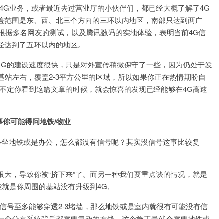
4G业务，或者最近去过营业厅的小伙伴们，都已经大概了解了4G
盖范围是东、西、北三个方向的三环以内地区，南部只达到两广
根据多名网友的测试，以及腾讯数码的实地体验，表明当前4G信
经达到了五环以内的地区。
4G的建设速度很快，只是对外宣传稍微保守了一些，因为仍处于发
基站左右，覆盖2-3平方公里的区域，所以如果你正在热情期盼自
不定你看到这篇文章的时候，就会惊喜的发现已经能够在4G高速
事你可能得问地铁/物业
心坐地铁或是办公，怎么都没有信号呢？其实没信号这事比较复
很大，导致你被“挤下来”了。而另一种我们要重点谈的情况，就是
能就是你周围的基站没有升级到4G。
信号至多能够穿透2-3堵墙，那么地铁或是室内就很有可能没有信
一个分布系统背后都需要复杂的布线，这个施工量就会需要地铁或