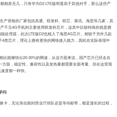
度都相差无几，只有华为D2 LTE版明显高于其他对手，那么这些产
芯片生产资格的厂家包括高通、联发科、联芯、展讯、海思等几家，其
国产千元4G手机则主要使用联发科芯片，这其中比较特殊的就是拥
四核处理器，此次LTE版D2也植入了海思4G芯片。相较于另外几款
属于4类芯片，理论上拥有更快的网络接入能力，因此在实际表现中
机相比能够快出20-30%的网速，从这方面来说，国产芯片已经走在
一方面，稳定性、兼容性以及发热量都需要全面考量。但在这里我
机速度都一样快。
学问
是换卡，无论亲自跑到营业厅排队还是等待邮寄，都是漫长的过程，