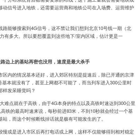
移动信号进入地铁，还需要运营商和地铁公司在入场费、运营维护
路能够搜索到4G信号，这不禁让我们想到北京10号线一期（北
力有多大。所以要想覆盖到这些地下/室内区域，估计更是一
铁路边上的基站再密也没用，速度是最大杀手
市区内的情况基本还好，进入郊区特别是提速后，除已开通的京津
信号基本就没有了，甚至上网都不可能了，而当列车进入300公里时
那样发呆睡觉吗？
大难点就在于高铁，由于4G本身的特点以及高铁时速达到300公里
以高铁的最高时速来说，每秒前进83米，不到10秒就会经过一个基
基站，而这个时候断线掉话就是极有可能发生的了。
较慢或是进入市区后再打电话或上网，这样不仅能够得到相对稳定