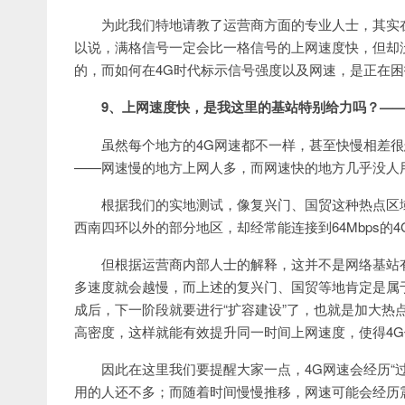
为此我们特地请教了运营商方面的专业人士，其实
以说，满格信号一定会比一格信号的上网速度快，但却
的，而如何在4G时代标示信号强度以及网速，是正在
9、上网速度快，是我这里的基站特别给力吗？——
虽然每个地方的4G网速都不一样，甚至快慢相差
——网速慢的地方上网人多，而网速快的地方几乎没人
根据我们的实地测试，像复兴门、国贸这种热点区域，
西南四环以外的部分地区，却经常能连接到64Mbps的
但根据运营商内部人士的解释，这并不是网络基站
多速度就会越慢，而上述的复兴门、国贸等地肯定是属
成后，下一阶段就要进行“扩容建设”了，也就是加大热点
高密度，这样就能有效提升同一时间上网速度，使得4
因此在这里我们要提醒大家一点，4G网速会经历“
用的人还不多；而随着时间慢慢推移，网速可能会经历