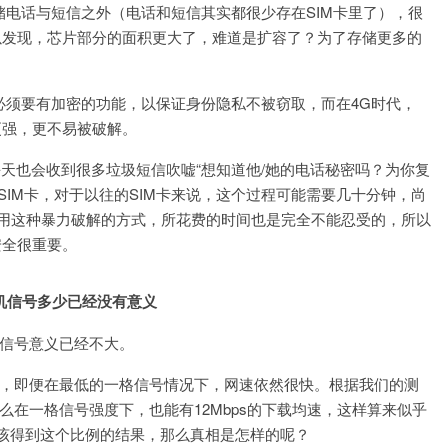
储电话与短信之外（电话和短信其实都很少存在SIM卡里了），很
以发现，芯片部分的面积更大了，难道是扩容了？为了存储更多的
必须要有加密的功能，以保证身份隐私不被窃取，而在4G时代，
更强，更不易被破解。
每天也会收到很多垃圾短信吹嘘“想知道他/她的电话秘密吗？为你复
SIM卡，对于以往的SIM卡来说，这个过程可能需要几十分钟，尚
使采用这种暴力破解的方式，所花费的时间也是完全不能忍受的，所以
安全很重要。
机信号多少已经没有意义
机信号意义已经不大。
实，即便在最低的一格信号情况下，网速依然很快。根据我们的测
那么在一格信号强度下，也能有12Mbps的下载均速，这样算来似乎
应该得到这个比例的结果，那么真相是怎样的呢？