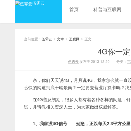
伍霁云
首页
科普与互联网
当前位置：
伍霁云
文章
互联网
正文
>
>
>
4G你一定
伍霁云
发布于 2013-12-20
分类：
互
亲，你们天天说4G，月月说4G，我家怎么就一直
么快的网速到底干啥最爽？一定要去营业厅换卡吗？我
在4G普及初期，很多人都有着各种各样的问题，
试，并请教相关资深人士，为大家做出权威解答。
1、我家没4G信号——别急，正以每天2-3平方公