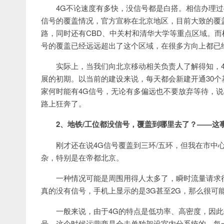
4G不论速度有多快，没信号都是白搭。相信办理过
信号的覆盖情况，官方宣称在北京地区，目前大致的覆
路，同时还有CBD、中关村和清华大学等重点区域。而
号的覆盖已经远远超出了这个区域，在很多方向上都已
实际上，当我们向北京移动相关负责人了解得知，
展的初期。以当前的建设来说，每天都会新建开通30个
家何时能有4G信号，无论有多偏远也不要放弃等待，说
路上狂奔了。
2、地铁/工位都没信号，覆盖到哪里去了？——这
刚才还在说4G信号覆盖到三环/五环，但我在市中
杂，特别是在帝都北京。
一种情况可能是周围用得人太多了，瞬时流量请求
真的没有信号，手机上显示的是3G甚至2G，那么很可
一般来说，由于4G的特点是低功率、高密度，因此
号，这个时候运营商是会去单独架设室内分系统的，每