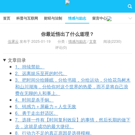
首页
科普与互联网
财经与法制
情感与励志
留言中心
你最近悟出了什么道理？
伍霁云
发布于 2025-01-19
分类：
情感与励志
/
文章
阅读(2230)
评论(0)
文章目录
1、持续禁欲。
2、远离娱乐至死的时代。
3、把时间分给睡眠，分给书籍，分给运动，分给花鸟树木
和山川湖海，分给你对这个世界的热爱，而不是将自己浪
费在无聊的人和事上。
4、时间是杀手锏。
5、钝感力＋屏蔽力＝人生无敌
6、勇于走出舒适区。
7、选择一件有【时间复利效应】的事情，然后长期的做下
去，这就是成功的最大捷径。
8、行动力不足的真正原因是选择模糊。