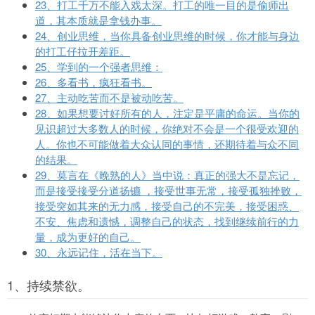
23、打工千万不能入戏太深。打工的唯一目的是偷师出
道，其本质就是拿钱办事。
24、创业思维，当你具备创业思维的时候，你才能与身边
的打工仔拉开差距。
25、学到的一个强者思维：
26、多看书，疯狂看书。
27、主动吃苦而不是被动吃苦。
28、如果想要讨好所有的人，注定是平庸的命运。当你的
见识超过大多数人的时候，你绝对不会是一个很受欢迎的
人。你也不可能做着大众认同的事情，还期待着与众不同
的结果。
29、莫言在《晚熟的人》当中说：真正的强大不是忘记，
而是接受接受分道扬镳 ，接受世事无常，接受孤独挫败，
接受突如其来的无力感，接受自己的不完美，接受困惑、
不安、焦虑和遗憾，调整自己的状态，找到继续前行的力
量，成为更好的自己。
30、永远记住，活在当下。
1、持续禁欲。