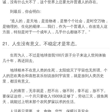
诚，没有什么大不了，这个世界上总要允许普通人的存在。
到最后，你会明白:
“造人的，是天地，是造物者，是整个个社会，是时空万物，
是物理的、生化的规律……我们，作为一个普通人，在改造人这
方面，特别是对于一个成年人，几乎什么都做不了。”
21、人生没有意义。不稳定才是常态。
生而为人，不过是地球借我100斤原子分子来这人世间体验
几十年，再还回去。
地球根本不在意人类的生死，太阳熄灭了宇宙也无所谓。个
人的悲欢离合和喜怒哀乐别说放到宇宙里，就是放到人类历史
里，都没有意义。
人的痛苦，无非就是，想不出，做不到，拿不起，放不下。
要保证这些，一个月只要收入1500块足够了，劳动三天，摸鱼两
天，就能过上明末那个农民梦寐以求的生活。
人活着只需要，水，食物，空气，保暖以及安全。