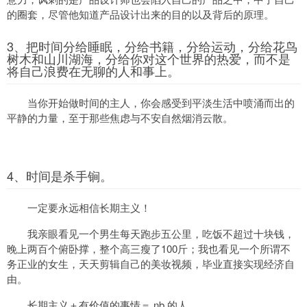
的圈套，尽管他知道产品设计出来的目的以及背后的原理。
3、把时间分给睡眠，分给书籍，分给运动，分给花鸟
树木和山川湖海，分给你对这个世界的热爱，而不是
将自己浪费在无聊的人和事上。
当你开始做时间的主人，你会感受到平淡生活中喷涌而出的
平静的力量，至于那些焦虑与不安自然烟消云散。
4、时间是杀手锏。
一定要永远相信长期主义！
我亲眼看见一个男生每天跑步五公里，吃饭不超过十块钱，
晚上两百个俯卧撑，整个高三瘦了100斤；我也看见一个所谓不
务正业的女生，天天剪辑自己的美妆视频，毕业直接实现经济自
由。
长期主义＋有价值的事情＝ nb 的人