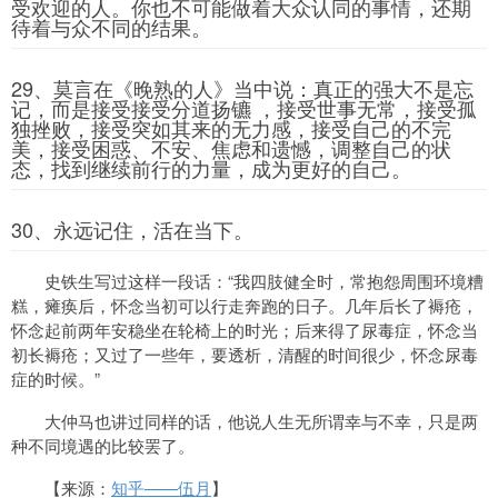
受欢迎的人。你也不可能做着大众认同的事情，还期
待着与众不同的结果。
29、莫言在《晚熟的人》当中说：真正的强大不是忘
记，而是接受接受分道扬镳 ，接受世事无常，接受孤
独挫败，接受突如其来的无力感，接受自己的不完
美，接受困惑、不安、焦虑和遗憾，调整自己的状
态，找到继续前行的力量，成为更好的自己。
30、永远记住，活在当下。
史铁生写过这样一段话：“我四肢健全时，常抱怨周围环境糟
糕，瘫痪后，怀念当初可以行走奔跑的日子。几年后长了褥疮，
怀念起前两年安稳坐在轮椅上的时光；后来得了尿毒症，怀念当
初长褥疮；又过了一些年，要透析，清醒的时间很少，怀念尿毒
症的时候。”
大仲马也讲过同样的话，他说人生无所谓幸与不幸，只是两
种不同境遇的比较罢了。
【来源：
知乎——伍月
】