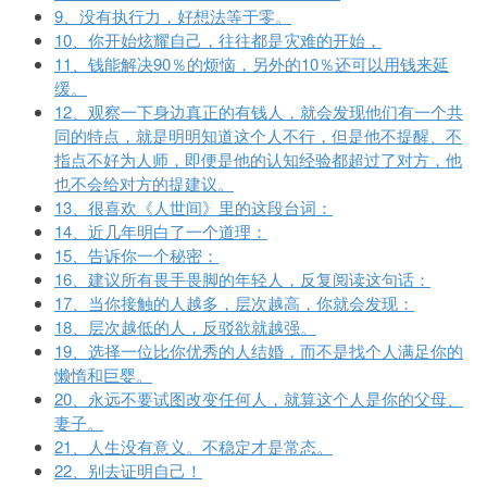
9、没有执行力，好想法等于零。
10、你开始炫耀自己，往往都是灾难的开始，
11、钱能解决90％的烦恼，另外的10％还可以用钱来延
缓。
12、观察一下身边真正的有钱人，就会发现他们有一个共
同的特点，就是明明知道这个人不行，但是他不提醒、不
指点不好为人师，即便是他的认知经验都超过了对方，他
也不会给对方的提建议。
13、很喜欢《人世间》里的这段台词：
14、近几年明白了一个道理：
15、告诉你一个秘密：
16、建议所有畏手畏脚的年轻人，反复阅读这句话：
17、当你接触的人越多，层次越高，你就会发现：
18、层次越低的人，反驳欲就越强。
19、选择一位比你优秀的人结婚，而不是找个人满足你的
懒惰和巨婴。
20、永远不要试图改变任何人，就算这个人是你的父母、
妻子。
21、人生没有意义。不稳定才是常态。
22、别去证明自己！