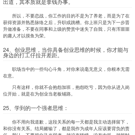
出道，其本质就是拿钱办事。
所以，不要恋战，你工作的目的不是为了养老，而是为了在
获得资源并熟悉脉络之后，升职或跳槽。你上班只是为下一步晋
升做准备，不要在同事和上级的赞赏中迷失了自我，只有浑噩噩
的庸人才以摸鱼为荣。
24、创业思维，当你具备创业思维的时候，你才能与
身边的打工仔拉开差距。
职场当中的一些勾心斗角，对你来说毫无意义，你根本无需
在意。
只有这样，你就不会抱怨加班，抱怨吃亏，因为你从进入岗
位开始，就是在为创业当老板铺路。
25、学到的一个强者思维：
你不用向我道歉，这段关系的每一天都是我主动选择留下，
和你没有关系。结局赌输了，都是我作为成年人应该要背负的责
任，我认。不要把自己当弱者，就没有矫情，没有内耗，就能时