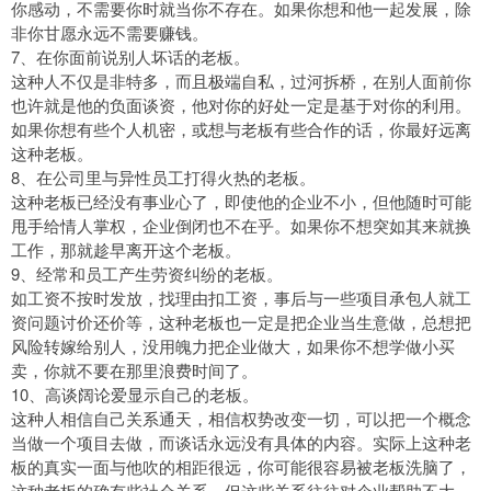
你感动，不需要你时就当你不存在。如果你想和他一起发展，除
非你甘愿永远不需要赚钱。
7、在你面前说别人坏话的老板。
这种人不仅是非特多，而且极端自私，过河拆桥，在别人面前你
也许就是他的负面谈资，他对你的好处一定是基于对你的利用。
如果你想有些个人机密，或想与老板有些合作的话，你最好远离
这种老板。
8、在公司里与异性员工打得火热的老板。
这种老板已经没有事业心了，即使他的企业不小，但他随时可能
甩手给情人掌权，企业倒闭也不在乎。如果你不想突如其来就换
工作，那就趁早离开这个老板。
9、经常和员工产生劳资纠纷的老板。
如工资不按时发放，找理由扣工资，事后与一些项目承包人就工
资问题讨价还价等，这种老板也一定是把企业当生意做，总想把
风险转嫁给别人，没用魄力把企业做大，如果你不想学做小买
卖，你就不要在那里浪费时间了。
10、高谈阔论爱显示自己的老板。
这种人相信自己关系通天，相信权势改变一切，可以把一个概念
当做一个项目去做，而谈话永远没有具体的内容。实际上这种老
板的真实一面与他吹的相距很远，你可能很容易被老板洗脑了，
这种老板的确有些社会关系，但这些关系往往对企业帮助不大。