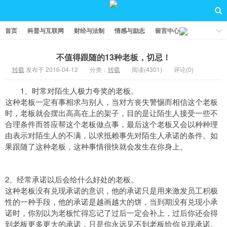
首页
科普与互联网
财经与法制
情感与励志
留言中心
不值得跟随的13种老板，切忌！
转载
发布于 2016-04-12
分类：
转载
阅读(4301)
评论(0)
1、时常对陌生人极力夸奖的老板。
这种老板一定有事相求与别人，当对方丧失警惕而相信这个老板
时，老板就会摆出高高在上的架子，目的是让陌生人接受一些不
合理条件而答应帮这个老板做点事，最后这个老板又会以种种理
由表示对陌生人的不满，以求抵赖事先对陌生人承诺的条件。如
果跟随了这种老板，这种事情很快就会发生在你身上。
2、经常承诺以后会给什么好处的老板。
这种老板没有兑现承诺的意识，他的承诺只是用来激发员工积极
性的一种手段，他的承诺是越画越大的饼，当到期没有兑现小承
诺时，你别以为老板忙得忘记了过后一定会补上，过后你还会得
到老板更多更大的承诺，只是你永远见不到老板给你兑现承诺。