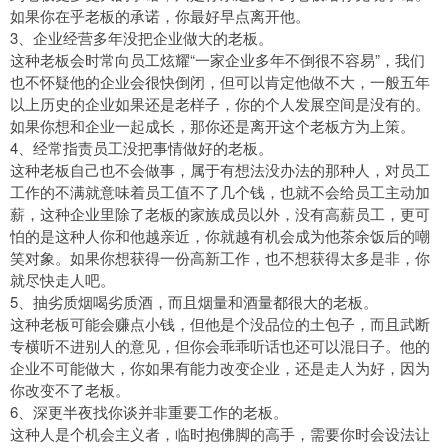
如果你在乎老板的承诺，你最好早点离开他。
3、企业经营多年没把企业做大的老板。
这种老板会时常向员工炫耀“一家企业多年不倒很不容易”，我们
也不怀疑他的企业会很快倒闭，但可以肯定他做不大，一般五年
以上历史的企业如果还是老样子，你的个人发展空间是没有的。
如果你想和企业一起成长，那你还是离开这个老板方为上策。
4、经常指责员工没把事情做好的老板。
这种老板自己也不会做事，属于有想法没办法的那种人，对员工
工作的不满就意味着员工值不了几个钱，也就不会给员工主动加
薪，这种企业里除了老板的家族成员以外，没有高薪员工，更可
怕的是这种人你和他越亲近，你就越有机会成为他茶余饭后的嘲
笑对象。如果你想获得一份高新工作，也不想获得太多是非，你
就尽快走人吧。
5、抽劣质烟喝劣质酒，而且烟量和酒量都很大的老板。
这种老板可能会赚点小钱，但他是个没品位的土包子，而且武断
专横听不进别人的意见，但你会乖乖听话也还可以混日子。他的
企业不可能做大，你如果有能力改变企业，还是走人为好，因为
你改变不了老板。
6、深更半夜找你谈并非重要工作的老板。
这种人是个机会主义者，临时抱佛脚的高手，需要你时会设法让