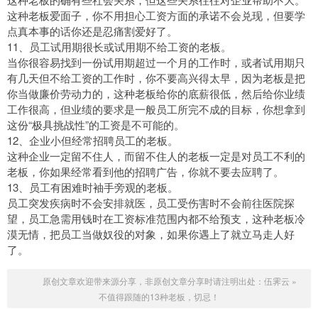
这种老板爱面子，你不用担心工资方面的承诺不会兑现，但要学
点真本事的话你还是忍痛割爱好了。
11、员工试用期很长或试用期不给工资的老板。
当你很容易找到一份试用期超过一个月的工作时，或者试用期只
有几天但不给工资的工作时，你不要高兴得太早，因为老板是把
你当做廉价劳动力的，这种老板给你的底薪很低，然后给你业绩
工作很高，但业绩的要求是一般员工所完不成的目标，你想拿到
这份“极具挑战性”的工资是不可能的。
12、企业小但经常招聘员工的老板。
这种企业一定留不住人，而留不住人的老板一定是对员工不利的
老板，你如果经常看到他的招聘广告，你就不要去应聘了。
13、员工有困难时袖手旁观的老板。
员工突发疾病时不会安排就医，员工受伤害时不会前往医院探
望，员工急需用钱时在工资标准范围内都不给预支，这种老板冷
漠无情，把员工当做奴役的对象，如果你遇上了就立马走人好
了。
原创文章欢迎带来源分享，非原创文章分享时请注明出处：
伍霁云
»
不值得跟随的13种老板，切忌！