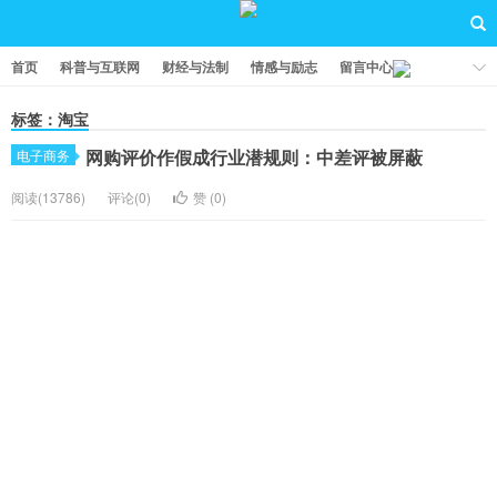
首页
科普与互联网
财经与法制
情感与励志
留言中心
标签：淘宝
网购评价作假成行业潜规则：中差评被屏蔽
电子商务
阅读(13786)
评论(0)
赞 (
0
)