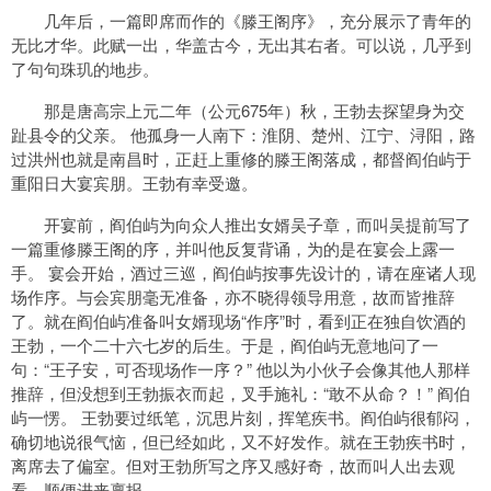
几年后，一篇即席而作的《滕王阁序》，充分展示了青年的
无比才华。此赋一出，华盖古今，无出其右者。可以说，几乎到
了句句珠玑的地步。
那是唐高宗上元二年（公元675年）秋，王勃去探望身为交
趾县令的父亲。 他孤身一人南下：淮阴、楚州、江宁、浔阳，路
过洪州也就是南昌时，正赶上重修的滕王阁落成，都督阎伯屿于
重阳日大宴宾朋。王勃有幸受邀。
开宴前，阎伯屿为向众人推出女婿吴子章，而叫吴提前写了
一篇重修滕王阁的序，并叫他反复背诵，为的是在宴会上露一
手。 宴会开始，酒过三巡，阎伯屿按事先设计的，请在座诸人现
场作序。与会宾朋毫无准备，亦不晓得领导用意，故而皆推辞
了。就在阎伯屿准备叫女婿现场“作序”时，看到正在独自饮酒的
王勃，一个二十六七岁的后生。于是，阎伯屿无意地问了一
句：“王子安，可否现场作一序？” 他以为小伙子会像其他人那样
推辞，但没想到王勃振衣而起，叉手施礼：“敢不从命？！” 阎伯
屿一愣。 王勃要过纸笔，沉思片刻，挥笔疾书。阎伯屿很郁闷，
确切地说很气恼，但已经如此，又不好发作。就在王勃疾书时，
离席去了偏室。但对王勃所写之序又感好奇，故而叫人出去观
看，顺便进来禀报。