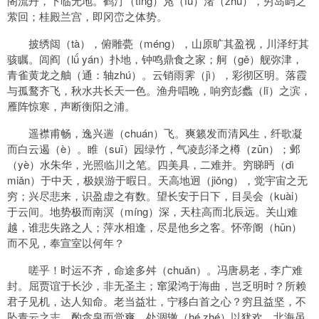
阁流丹，下临无地。鹤汀（tīng）凫（fú）渚（zhǔ），穷岛屿之
萦回；桂殿兰宫，即冈峦之体势。
披绣闼（tà），俯雕甍（méng），山原旷其盈视，川泽纡其
骇瞩。闾阎（lǘ yán）扑地，钟鸣鼎食之家；舸（gě）舰弥津，
青雀黄龙之舳（通：轴zhú）。云销雨霁（jì），彩彻区明。落霞
与孤鹜齐飞，秋水共长天一色。渔舟唱晚，响穷彭蠡（lǐ）之滨，
雁阵惊寒，声断衡阳之浦。
遥襟甫畅，逸兴遄（chuán）飞。爽籁发而清风生，纤歌凝
而白云遏（è）。睢（suī）园绿竹，气凌彭泽之樽（zūn）；邺
（yè）水朱华，光照临川之笔。四美具，二难并。穷睇眄（dì
miǎn）于中天，极娱游于暇日。天高地迥（jiǒng），觉宇宙之无
穷；兴尽悲来，识盈虚之有数。望长安于日下，目吴会（kuài）
于云间。地势极而南溟（míng）深，天柱高而北辰远。关山难
越，谁悲失路之人；萍水相逢，尽是他乡之客。怀帝阍（hūn）
而不见，奉宣室以何年？
嗟乎！时运不齐，命途多舛（chuǎn）。冯唐易老，李广难
封。屈贾谊于长沙，非无圣主；窜梁鸿于海曲，岂乏明时？所赖
君子见机，达人知命。老当益壮，宁移白首之心？穷且益坚，不
坠青云之志。酌贪泉而觉爽，处涸辙（hé zhé）以犹欢。北海虽