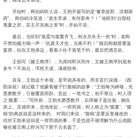
开始时，阎伯屿听人说，王勃开篇写的是“豫章故郡，洪都新
府”。 阎伯屿冷笑道：“老生常谈，有何新奇？！” 他听到“台隍枕
夷夏之郊，宾主尽东南之美”时，开始不语。
最后，当听到“落霞与孤鹜齐飞，秋水共长天一色”时，老阎
不禁拍腿大喝一声：“此真天才也，当垂不朽！” 随后阎都督重返
宴席，站在王勃身边，看着小伙子落笔千钧，最后把酒言欢。
王勃写《滕王阁序》，为席间即兴而作，文滕王阁序到底有
多牛？不加点，浑然天成，满座惊奇。
其实，王勃这个本领，是早就具有的，而非盲打误撞。《酉
阳杂俎》就记载了他蒙着被子打腹稿的故事：“王勃每为碑颂，先
墨磨数升，引被覆面而卧。忽起，一笔书之，初不窜点，时人谓
之‘腹藁’……”写作前，王勃先磨墨数升，后用被子盖住脸，躺在
床上。灵感所来，忽地坐起，一挥而就，时人称之为“腹藁”。“腹
稿”的典故就是这样来的。 对我们来说，“腹稿”是要反复修改的，
但对王勃来说却是一挥而就的事，于是也就不难理解为什么他能
够在滕王阁上即兴写下那千古名篇了。