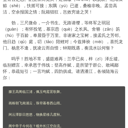
赊（shē），扶摇可接；东隅（yú）已逝，桑榆非晚。孟尝高
洁，空余报国之情；阮籍猖狂，岂效穷途之哭！
勃，三尺微命，一介书生。无路请缨，等终军之弱冠
（guàn）；有怀投笔，慕宗悫（què）之长风。舍簪（zān）笏
（hù）于百龄，奉晨昏于万里。非谢家之宝树，接孟氏之芳邻。
他日趋（qū）庭，叨（tāo）陪鲤对；今兹捧袂（mèi），喜托龙
门。杨意不逢，抚凌云而自惜；钟期既遇，奏流水以何惭？
呜乎！胜地不常，盛筵难再；兰亭已矣，梓（zǐ）泽丘墟。
临别赠言，幸承恩于伟饯；登高作赋，是所望于群公。敢竭鄙
怀，恭疏短引；一言均赋，四韵俱成。请洒潘江，各倾陆海云
尔：
滕王高阁临江渚，佩玉鸣鸾罢歌舞。

画栋朝飞南浦云，珠帘暮卷西山雨。

闲云潭影日悠悠，物换星移几度秋。

阁中帝子今何在？槛外长江空自流。