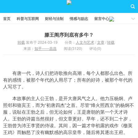
首页
科普与互联网
财经与法制
情感与励志
留言中心
滕王阁序到底有多牛？
转载
发布于 2024-03-19
分类：
人文与艺术
/
文章
/
转载
来源：
知乎——昌昌
阅读(3120)
评论(0)
有唐一代，诗人们把诗歌推向高潮，每个人都那么出色。所
有的感情，被那个年代的人用尽了；所有的好诗，被那个年代的
人写尽了。
本故事的主人公王勃，是开大唐风气之人。他力压杨炯、卢
照邻和骆宾王，而为“初唐四杰”之首。尽管“烽火照西京”的杨炯不
服，说耻在王勃之后，但无论如何，王是唐朝的第一个天才诗
人。王勃的诗篇当然很好，但文章更好。早年，还不到二十岁，
王勃曾为沛王李贤的侍读。其间，因一篇才华初露的戏作《檄英
王鸡》而触怒了没有幽默感的高宗皇帝，随后将其逐出王府。