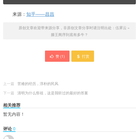
来源：
知乎——昌昌
原创文章欢迎带来源分享，非原创文章分享时请注明出处：
伍霁云
»
滕王阁序到底有多牛？
赞 (
1
)
打赏
上一篇
苦难的经历，淳朴的民风
下一篇
清明为什么祭祖，这是我听过的最好的答案
相关推荐
暂无内容！
评论
0