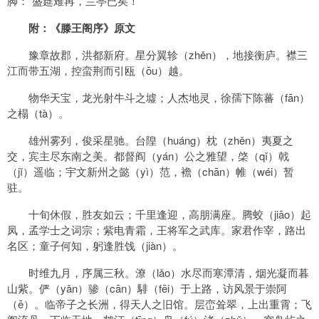
脚：“盛筵难再，兰亭已矣！”
附：《滕王阁序》原文
豫章故郡，洪都新府。星分翼轸（zhěn），地接衡庐。襟三
江而带五湖，控蛮荆而引瓯（ōu）越。
物华天宝，龙光射牛斗之墟；人杰地灵，徐孺下陈蕃（fān）
之榻（tà）。
雄州雾列，俊采星驰。台隍（huáng）枕（zhěn）夷夏之
交，宾主尽东南之美。都督阎（yán）公之雅望，棨（qǐ）戟
（jǐ）遥临；宇文新州之懿（yì）范，襜（chān）帷（wéi）暂
驻。
十旬休假，胜友如云；千里逢迎，高朋满座。腾蛟（jiāo）起
凤，孟学士之词宗；紫电青霜，王将军之武库。家君作宰，路出
名区；童子何知，躬逢胜饯（jiàn）。
时维九月，序属三秋。潦（lǎo）水尽而寒潭清，烟光凝而暮
山紫。俨（yǎn）骖（cān）騑（fēi）于上路，访风景于崇阿
（ē）。临帝子之长洲，得天人之旧馆。层峦耸翠，上出重霄；飞