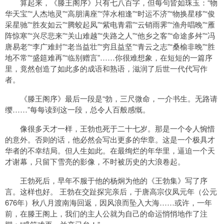
算起来，《滕王阁序》只有七八百字，但每句皆如珠玉：“物
华天宝”“人杰地灵”“高朋满座”“萍水相逢”“时运不济”“物换星移”“俊
采星驰”“胜友如云”“腾蛟起凤”“紫电青霜”“云销雨霁”“渔舟唱晚”“雁
阵惊寒”“兴尽悲来”“关山难越”“失路之人”“他乡之客”“命途多舛”“冯
唐易老”“李广难封”“老当益壮”“穷且益坚”“青云之志”“桑榆非晚”“胜
地不常”“盛筵难再”“临别赠言”……你很难想象，在短短的一篇序
里，竟然创造了如此多的成语和熟语，滋润了后世一代代写作
者。
《滕王阁序》最后一段是“勃，三尺微命，一介书生。无路请
缨……”每每读到这一段，总令人百般感慨。
像很多天才一样，王勃也死于二十七岁。那是一个令人惋惜
的意外。否则的话，他必然会写出更多的华章。这是一个极具才
华者的不幸结局。但人生如此。在最绚烂的年华里，逼迫一个天
才谢幕，只留下雪亮的影像，不时被历史的大浪卷起。
王勃死后，早年不服于他的杨炯为他的《王勃集》写了序
言。这样也好。 王勃在交趾探完亲后，于唐高宗仪凤元年（公元
676年）秋八月渡南海回返，因风浪而坠入大海……或许，一年
前，在滕王阁上，我们的主人公就为自己的命运悄悄地作了注