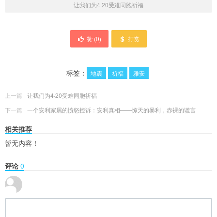
让我们为4·20受难同胞祈福
赞 (
0
)
打赏
标签：
地震
祈福
雅安
上一篇
让我们为4·20受难同胞祈福
下一篇
一个安利家属的愤怒控诉：安利真相——惊天的暴利，赤裸的谎言
相关推荐
暂无内容！
评论
0