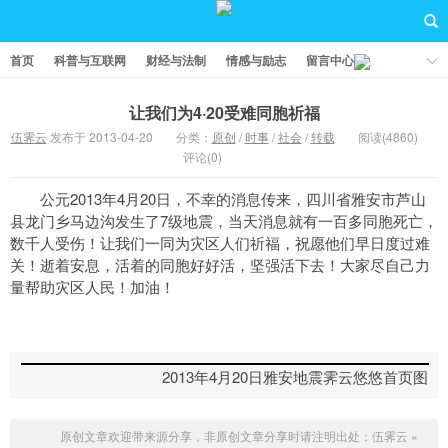
首页
科普与互联网
财经与法制
情感与励志
留言中心
让我们为4·20受难同胞祈福
伍霁云
发布于 2013-04-20
分类：
原创
/
时事
/
社会
/
转载
阅读(4860)
评论(0)
公元2013年4月20日，不幸的消息传来，四川省雅安市芦山
县龙门乡马边沟发生了7级地震，当天消息就有一百多同胞死亡，
数千人受伤！让我们一同为灾区人们祈福，祝愿他们早日度过难
关！逝着安息，活着的同胞好好活，坚强活下去！大家尽自己力
量帮助灾区人民！加油！
2013年4月20日雅安地震霁云悠悠首页图
原创文章欢迎带来源分享，非原创文章分享时请注明出处：
伍霁云
»