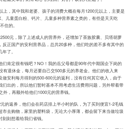
以上，其中我和老婆、孩子的消费大概在每月1200元以上，主要是
宝X、儿童蛋白粉、钙片、儿童多种营养素之类的，有些是天天吃
打不住的。
-2500元，除了上述成人的营养外，还增加了茶族胶囊、贝塔胡萝
，反正国产的安利营养品，总共20多种，他们吃的差不多有其中的
几年了。
们肯定很有钱吧？NO！我的岳父母都是90年代中期国企下岗的
还没有退休金，每月还要自己交500多元的养老金。他们的收入来
以及做安利每月得到的500-600元的返利，没有任何其它收入，由于
我们出的，所以他们暂时基本不用考虑生活费用问题，另外帮着带
之外，再额外给他们1000元的营养钱。
元的返券，他们会在药店排上半小时的队，为了买到便宜1-2毛钱
超市去购物，家里的塑料袋，无论大小厚薄，都会留下来当做垃圾
时刻刻想着给我们省钱。