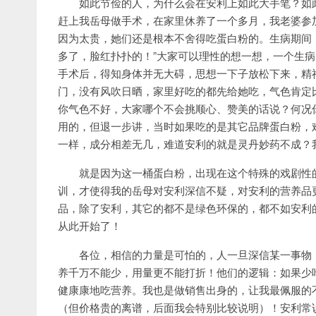
如此节俭的人，为什么会在安利上如此大手笔？如
赶上我岳母做手术，在家里休养了一个多月，我老婆参
因为太贵，她们还是根本不舍得吃蛋白粉的。生病期间
多了，脸红扑扑的！”大家可以理性的想一想，一个生
手术后，得知身体并无大碍，思想一下子放松下来，精
门，没有风吹日晒，家里好吃的都先给她吃，气色肯定
你气色不好，大家哪个不会挑顺心、赞美的话说？何况
用的，但退一步讲，当时如果吃的是其它品牌蛋白粉，
一样，成分相差无几，难道安利的就是灵丹妙药不成？
就是因为这一桶蛋白粉，出现在这个特殊的戏剧性
训，才使得我的岳母对安利深信不疑，对安利的营养品更
品，除了安利，其它的都不是绿色环保的，都不如安利
从此开始了！
各位，相信的力量是可怕的，人一旦深信某一事物
养千万不能少，用量更不能打折！他们的逻辑：如果少
健康康地吃营养。我也是做销售出身的，让我最佩服的
（但价格贵的离谱，后面我会特别比较说明）！安利常