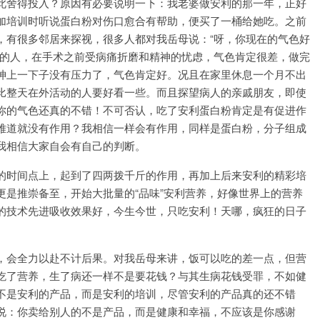
此舍得投入？原因有必要说明一下：我老婆做安利的那一年，正好
加培训时听说蛋白粉对伤口愈合有帮助，便买了一桶给她吃。之前
，有很多邻居来探视，很多人都对我岳母说：“呀，你现在的气色好
病的人，在手术之前受病痛折磨和精神的忧虑，气色肯定很差，做完
神上一下子没有压力了，气色肯定好。况且在家里休息一个月不出
比整天在外活动的人要好看一些。而且探望病人的亲戚朋友，即使
你的气色还真的不错！不可否认，吃了安利蛋白粉肯定是有促进作
难道就没有作用？我相信一样会有作用，同样是蛋白粉，分子组成
我相信大家自会有自己的判断。
的时间点上，起到了四两拨千斤的作用，再加上后来安利的精彩培
是推崇备至，开始大批量的“品味”安利营养，好像世界上的营养
的技术先进吸收效果好，今生今世，只吃安利！天哪，疯狂的日子
，会全力以赴不计后果。对我岳母来讲，饭可以吃的差一点，但营
吃了营养，生了病还一样不是要花钱？与其生病花钱受罪，不如健
不是安利的产品，而是安利的培训，尽管安利的产品真的还不错
说：你卖给别人的不是产品，而是健康和幸福，不应该是你感谢