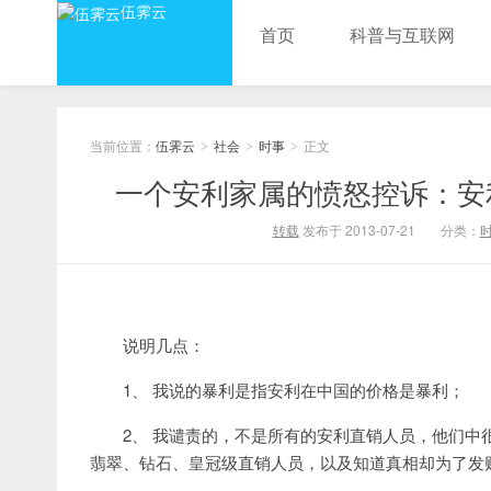
伍霁云
首页
科普与互联网
当前位置：
伍霁云
社会
时事
正文
>
>
>
一个安利家属的愤怒控诉：安
转载
发布于 2013-07-21
分类：
说明几点：
1、 我说的暴利是指安利在中国的价格是暴利；
2、 我谴责的，不是所有的安利直销人员，他们
翡翠、钻石、皇冠级直销人员，以及知道真相却为了发