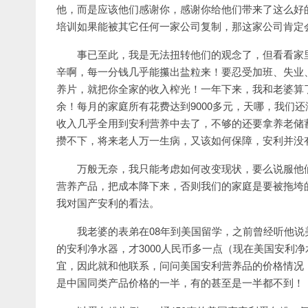
他，而是应该他们感谢你，感谢你给他们带来了这么好
培训如果能被其它任何一家公司复制，那这家公司肯定
事已至此，我是无法扭转他们的观念了，但看看家
辛啊，每一分钱几乎能攥出盐粒来！要忍受加班、失业
养片，就把你全家的收入榨光！一年下来，我和老婆算
余！每月的家庭所有花费达到9000多元，天哪，我们
收入几乎全用到安利营养中去了，不够的还要拿养老储
攒不下，将来老人万一生病，又该如何保障，安利并没
万般无奈，我只能考虑如何改变现状，要么说服他
营养产品，把成本降下来，否则我们的家庭是要被拖垮
我对国产安利的看法。
我老婆的表弟在08年到美国留学，之前曾经听他
的安利净水器，才3000人民币多一点（现在美国安利净水
宜，因此就和他联系，问问美国安利营养品的价格情况
是中国同类产品价格的一半，有的甚至是一半都不到！