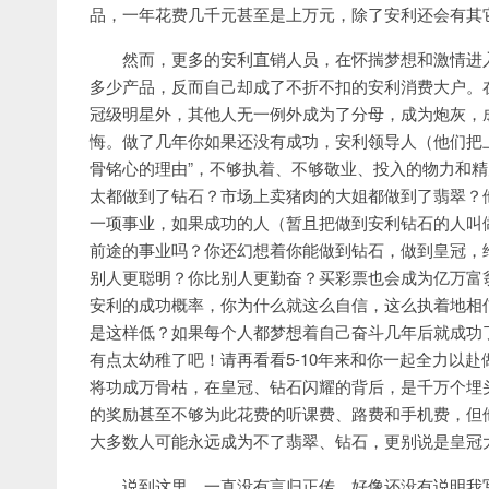
品，一年花费几千元甚至是上万元，除了安利还会有其
然而，更多的安利直销人员，在怀揣梦想和激情进
多少产品，反而自己却成了不折不扣的安利消费大户。
冠级明星外，其他人无一例外成为了分母，成为炮灰，
悔。做了几年你如果还没有成功，安利领导人（他们把
骨铭心的理由”，不够执着、不够敬业、投入的物力和精
太都做到了钻石？市场上卖猪肉的大姐都做到了翡翠？
一项事业，如果成功的人（暂且把做到安利钻石的人叫
前途的事业吗？你还幻想着你能做到钻石，做到皇冠，
别人更聪明？你比别人更勤奋？买彩票也会成为亿万富
安利的成功概率，你为什么就这么自信，这么执着地相
是这样低？如果每个人都梦想着自己奋斗几年后就成功
有点太幼稚了吧！请再看看5-10年来和你一起全力以
将功成万骨枯，在皇冠、钻石闪耀的背后，是千万个埋
的奖励甚至不够为此花费的听课费、路费和手机费，但
大多数人可能永远成为不了翡翠、钻石，更别说是皇冠
说到这里，一直没有言归正传，好像还没有说明我写