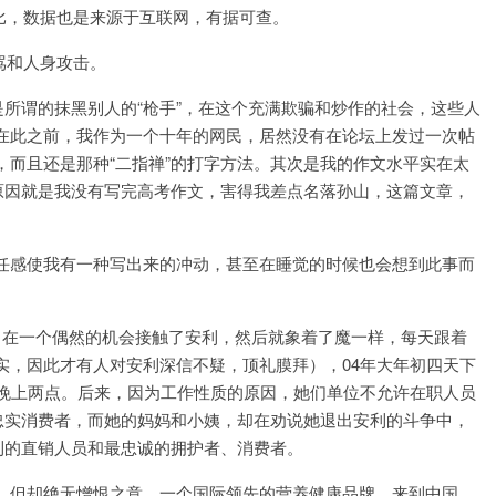
比，数据也是来源于互联网，有据可查。
骂和人身攻击。
是所谓的抹黑别人的“枪手”，在这个充满欺骗和炒作的社会，这些人
在此之前，我作为一个十年的网民，居然没有在论坛上发过一次帖
而且还是那种“二指禅”的打字方法。其次是我的作文水平实在太
，原因就是我没有写完高考作文，害得我差点名落孙山，这篇文章，
任感使我有一种写出来的冲动，甚至在睡觉的时候也会想到此事而
，在一个偶然的机会接触了安利，然后就象着了魔一样，每天跟着
实，因此才有人对安利深信不疑，顶礼膜拜），04年大年初四天下
到晚上两点。后来，因为工作性质的原因，她们单位不允许在职人员
忠实消费者，而她的妈妈和小姨，却在劝说她退出安利的斗争中，
利的直销人员和最忠诚的拥护者、消费者。
，但却绝无憎恨之意。一个国际领先的营养健康品牌，来到中国，