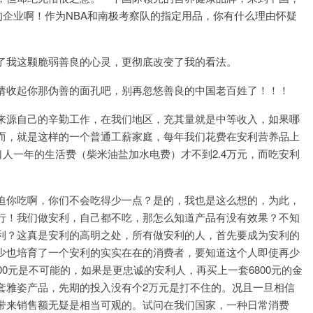
的企业啊！作为NBA和南极考察队的指定用品，你有什么理由怀疑
了我这颗脆弱善良的心灵，更彻底改变了我的看法。
请收起你那伪善的面孔吧，别再忽悠善良的中国老百姓了！！！
来源自己的辛勤工作，在我们地区，充其量就是中等收入，如果哪
而，就是这样的一个普通工薪家庭，每年我们花费在安利营养品上
五口人一年的生活费（柴米油盐加水电费）才不到2.4万元，而吃安利
迫你吃啊，你们不会吃得少一点？是的，我也是这么想的，为此，
行！我们做安利，自己都不吃，那怎么知道产品有没有效果？不知
利？这真是安利的高明之处，所有做安利的人，首先要成为安利的
少也培育了一个安利的实实在在的消费者，要知道这个人即使再少
0元是不可能的，如果是更忠诚的安利人，再买上一套6800元的金
套雅姿产品，先期的投入没有个2万元是打不住的。况且一旦相信
带来销售额无疑是相当可观的。试问在我们国家，一种日常消费