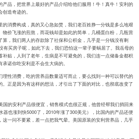
的产品，把世界上最好的产品介绍给他们服用！牛！真牛！安利的
会创造奇迹的。
里的消费构成，真的又心急如焚，我们老百姓挣一分钱是多么地艰
、物价飞涨的煎熬，而花钱却是如此的简单，几桶蛋白粉，几瓶营
了算，我们两人的存款除了社保和公积金，几乎是一分钱没有剩
还没有买房子呢，如此下去，我们恐怕这一辈子要蜗居了。我岳母的
蓄补贴，人到了老年，生病是不可避免的，我们连一点储备金都积
有承诺你吃安利是不会生大病的。
们理性消费，吃的营养品数量适可而止，要么找到一种可以替代的
的。正是因为有这样的想法，才引出了下面的对比，也彻底改变了
说美国的安利产品很便宜，销售模式也很正规，他曾经帮我们捎回来
器也涨到快5000了，2010年涨了300美元），比国内的产品还便
，这一问不要紧，差一点把我气晕。美国原装的安利营养品，几乎