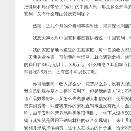
把健康和环保带给了“落后”的中国人民，那是多么崇高
安利，又有什么理由讨厌安利呢？
然而，近几个月的分析和事实对比，却深深地刺痛
我想大声地对中国安利那些宣讲者说：中国安利，
我的家庭是地地道道的工薪家庭，每一份的收入都
一天我失业在家，可能我的生活马上就会遇到危机。然
的费用在3.6万元以上。3.6万元，什么概念？我们家
却要吃3.6万元，太有些不可思议了吧。
你可能要问：收入那么少，花费那么多，没有人强
我自己到现在基本上拒吃安利了。但是我的家人说：不
道产品效果好坏，又怎么去说服别人相信安利，使用安
忠实消费者，即使将来你的安利直销事业没有做大，至
吃，由于安利的营养品种类琳琅满目，一年下来没有500
锅（其实就是医用不锈钢材料的钛合金属锅），来上几
安利并形成持续消费，这个人在以后的日子里，给安利