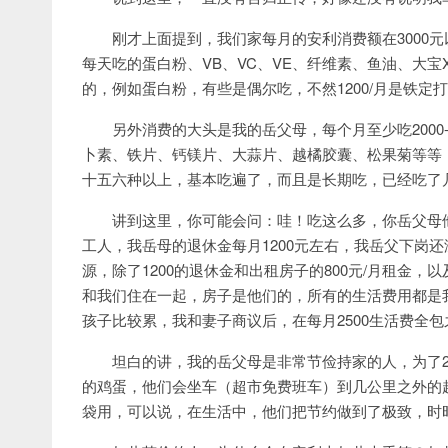
刚才上面提到，我们家每月的安利消费额在3000元
每天吃的蛋白粉、VB、VC、VE、纤维素、鱼油、大
的，例如蛋白粉，有些是偶尔吃，不然1200/月是铁定
另外消费的大头是我的岳父母，每个月至少吃2000
卜素、铁片、钙镁片、大蒜片、越橘胶囊、松果菊等等
十五六种以上，基本吃遍了，而且是长期吃，已经吃了
讲到这里，你可能会问：哇！吃这么多，你岳父母他
工人，我岳母的退休金每月1200元左右，我岳父下岗
源，除了1200的退休金和出租房子的800元/月租金，
和我们住在一起，房子是他们的，所有的生活费用都是
孩子比较累，我和妻子商议后，在每月2500生活费全包
坦白的讲，我的岳父母是非常节俭持家的人，为了2
的鸡蛋，他们会坐车（超市免费班车）到几公里之外的
袋用，可以说，在生活中，他们把节约做到了极致，时