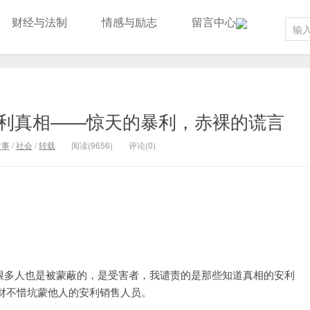
财经与法制
情感与励志
留言中心
利真相——惊天的暴利，赤裸的谎言
时事
/
社会
/
转载
阅读(9656)
评论(0)
中很多人也是被蒙蔽的，是受害者，我谴责的是那些知道真相的安利
财不惜坑蒙他人的安利销售人员。