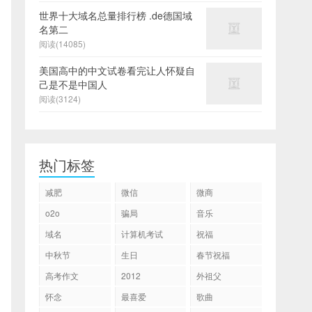
世界十大域名总量排行榜 .de德国域
名第二
阅读(14085)
美国高中的中文试卷看完让人怀疑自
己是不是中国人
阅读(3124)
热门标签
减肥
微信
微商
o2o
骗局
音乐
域名
计算机考试
祝福
中秋节
生日
春节祝福
高考作文
2012
外祖父
怀念
最喜爱
歌曲