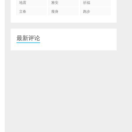
地震
雅安
祈福
立春
瘦身
跑步
最新评论