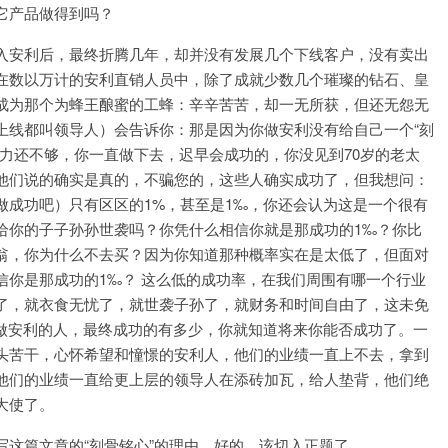
它产品做得到吗？
入安利后，最终折腾几年，却并没有发展几个下线客户，没有卖出
在数以万计的安利直销人员中，除了成就少数几个璀璨的钻石、皇
成为那个为蜂王酿蜜的工蜂：辛辛苦苦，却一无所获，但还无怨无
上线都叫领导人）会告诉你：那是因为你做安利没有给自己一个“刻
力还不够，你一直做下去，迟早会成功的，你没见到70岁的老太
他们说的确实是真的，不骗您的，这些人确实成功了，但我想问：
做成功吧）只有区区的1%，甚至是1‰，你还会认为这是一个很有
给你的子子孙孙世袭吗？你凭什么相信你就是那成功的1‰？你比
翁，你为什么不去买？因为你知道那种概率实在是太低了，但面对
信你是那成功的1‰？ 这么低的成功率，在我们周围有哪一个行业
了，就衣食无忧了，就世袭子孙了，就财务和时间自由了，这未免
赴做安利的人，最终成功的有多少，你就知道将来你能否成功了。一
头苦干，心怀希望和憧憬的安利人，他们的业绩一直上不去，拿到
他们的业绩一直给更上层的领导人在添砖加瓦，给人垫背，他们绝
大使了。
这篇文章的“刻骨铭心”的理由。好的，该切入正题了。