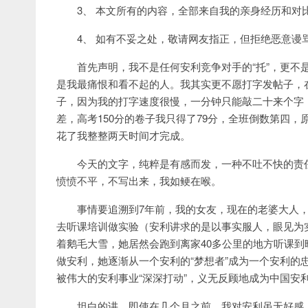
3、 本文所有的内容，全部来自我的亲身经历和对
4、 如有不妥之处，敬请网友指正，但拒绝恶意谩
首先声明，我不是任何安利竞争对手的“托”，更不
是我最痛恨和看不起的人。我其实更不愿打字发帖子，
子，因为我的打字速度很慢，一分钟只能敲二十来个字，
差，高考150分的卷子我只得了79分，全班倒数第四
花了我整整两天时间才完成。
今天的文字，纯粹是有感而发，一种不吐不快的责
愤愤不平，不写出来，我如鲠在喉。
事情要追溯到7年前，我的女友，现在的老婆大人
去听课培训做实验（安利讲求的是以事实服人，眼见为
着鹅毛大雪，她居然会跑到离家40多公里的地方听课
做安利，她逐渐从一个安利的“梦想者”成为一个安利的
被伟大的安利事业“深深打动”，义无反顾地成为中国安
坦白的讲，即使在几个月之前，我对安利虽无好感