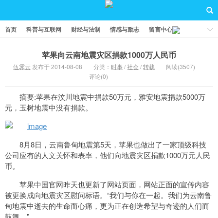
首页
科普与互联网
财经与法制
情感与励志
留言中心
苹果向云南地震灾区捐款1000万人民币
伍霁云
发布于 2014-08-08
分类：
时事
/
社会
/
转载
阅读(3507)
评论(0)
摘要:苹果在汶川地震中捐款50万元，雅安地震捐款5000万
元，玉树地震中没有捐款。
8月8日，云南鲁甸地震第5天，苹果也做出了一家顶级科技
公司应有的人文关怀和表率，他们向地震灾区捐款1000万元人民
币。
苹果中国官网昨天也更新了网站页面，网站正面的宣传内容
被更换成向地震灾区慰问标语。“我们与你在一起。我们为云南鲁
甸地震中逝去的生命而心痛，更为正在创造希望与奇迹的人们而
鼓舞。”