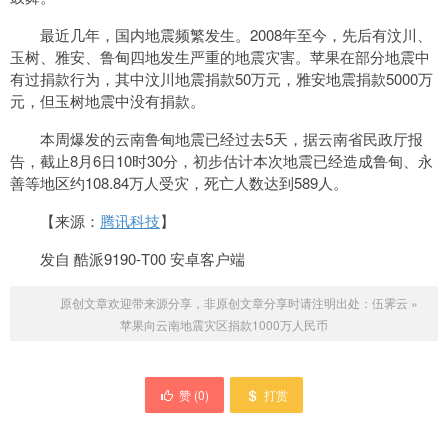
最近几年，国内地震频繁发生。2008年至今，先后有汶川、
玉树、雅安、鲁甸四地发生严重的地震灾害。苹果在部分地震中
有过捐款行为，其中汶川地震捐款50万元，雅安地震捐款5000万
元，但玉树地震中没有捐款。
本周爆发的云南鲁甸地震已经过去5天，据云南省民政厅报
告，截止8月6日10时30分，初步估计本次地震已经造成鲁甸、永
善等地区约108.84万人受灾，死亡人数达到589人。
【来源：
腾讯科技
】
发自 酷派9190-T00 安卓客户端
原创文章欢迎带来源分享，非原创文章分享时请注明出处：
伍霁云
»
苹果向云南地震灾区捐款1000万人民币
赞 (
0
)
打赏