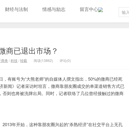
财经与法制
情感与励志
留言中心
微商已退出市场？
子商务
/
科技
/
转载
阅读(13862)
评论(0)
日，有账号为“大熊老师”的自媒体人撰文指出，50%的微商已经死
经济新闻》记者采访时坦言，微商靠朋友圈成交的单渠道销售方式已
，否则也将被洗牌出局。同时，记者联络了几位曾经接触过的微商
2013年开始，这种靠朋友圈兴起的“杀熟经济”在社交平台上无孔