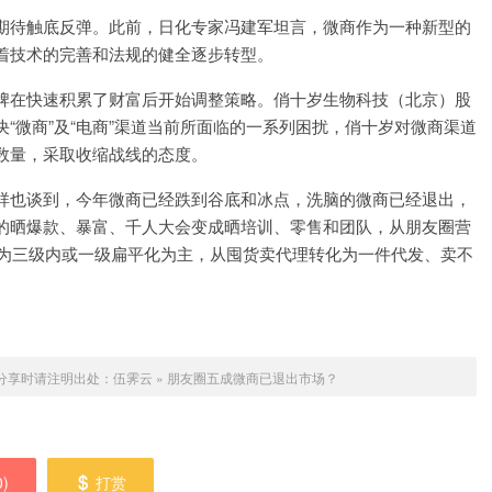
期待触底反弹。此前，日化专家冯建军坦言，微商作为一种新型的
着技术的完善和法规的健全逐步转型。
牌在快速积累了财富后开始调整策略。俏十岁生物科技（北京）股
“微商”及“电商”渠道当前所面临的一系列困扰，俏十岁对微商渠道
数量，采取收缩战线的态度。
祥也谈到，今年微商已经跌到谷底和冰点，洗脑的微商已经退出，
的晒爆款、暴富、千人大会变成晒培训、零售和团队，从朋友圈营
化为三级内或一级扁平化为主，从囤货卖代理转化为一件代发、卖不
分享时请注明出处：
伍霁云
»
朋友圈五成微商已退出市场？
0
)
打赏