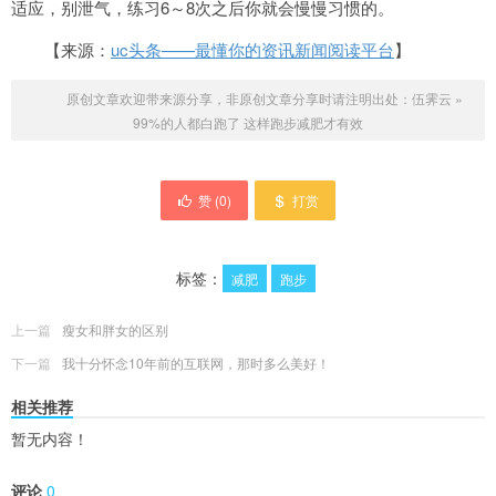
适应，别泄气，练习6～8次之后你就会慢慢习惯的。
【来源：
uc头条——最懂你的资讯新闻阅读平台
】
原创文章欢迎带来源分享，非原创文章分享时请注明出处：
伍霁云
»
99%的人都白跑了 这样跑步减肥才有效
赞 (
0
)
打赏
标签：
减肥
跑步
上一篇
瘦女和胖女的区别
下一篇
我十分怀念10年前的互联网，那时多么美好！
相关推荐
暂无内容！
评论
0