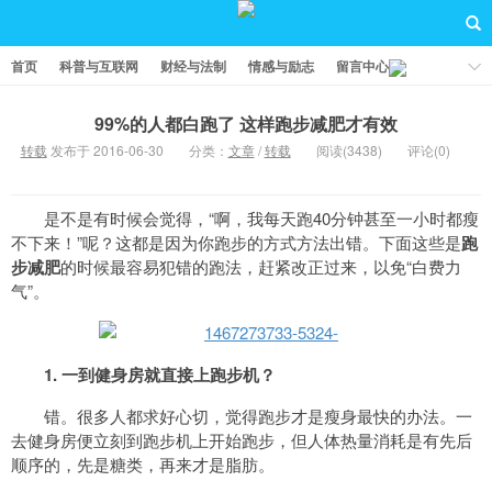
首页
科普与互联网
财经与法制
情感与励志
留言中心
99%的人都白跑了 这样跑步减肥才有效
转载
发布于 2016-06-30
分类：
文章
/
转载
阅读(3438)
评论(0)
是不是有时候会觉得，“啊，我每天跑40分钟甚至一小时都瘦
不下来！”呢？这都是因为你跑步的方式方法出错。下面这些是
跑
步减肥
的时候最容易犯错的跑法，赶紧改正过来，以免“白费力
气”。
1. 一到健身房就直接上跑步机？
错。很多人都求好心切，觉得跑步才是瘦身最快的办法。一
去健身房便立刻到跑步机上开始跑步，但人体热量消耗是有先后
顺序的，先是糖类，再来才是脂肪。