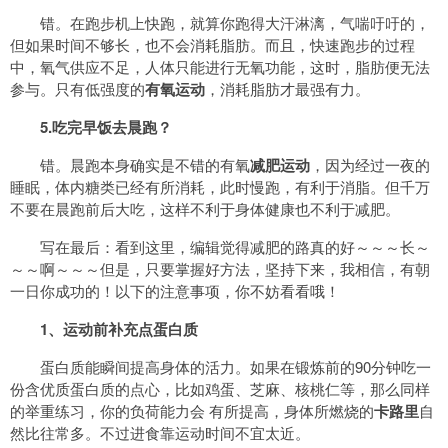
错。在跑步机上快跑，就算你跑得大汗淋漓，气喘吁吁的，
但如果时间不够长，也不会消耗脂肪。而且，快速跑步的过程
中，氧气供应不足，人体只能进行无氧功能，这时，脂肪便无法
参与。只有低强度的
有氧运动
，消耗脂肪才最强有力。
5.吃完早饭去晨跑？
错。晨跑本身确实是不错的有氧
减肥运动
，因为经过一夜的
睡眠，体内糖类已经有所消耗，此时慢跑，有利于消脂。但千万
不要在晨跑前后大吃，这样不利于身体健康也不利于减肥。
写在最后：看到这里，编辑觉得减肥的路真的好～～～长～
～～啊～～～但是，只要掌握好方法，坚持下来，我相信，有朝
一日你成功的！以下的注意事项，你不妨看看哦！
1、运动前补充点蛋白质
蛋白质能瞬间提高身体的活力。如果在锻炼前的90分钟吃一
份含优质蛋白质的点心，比如鸡蛋、芝麻、核桃仁等，那么同样
的举重练习，你的负荷能力会 有所提高，身体所燃烧的
卡路里
自
然比往常多。不过进食靠运动时间不宜太近。