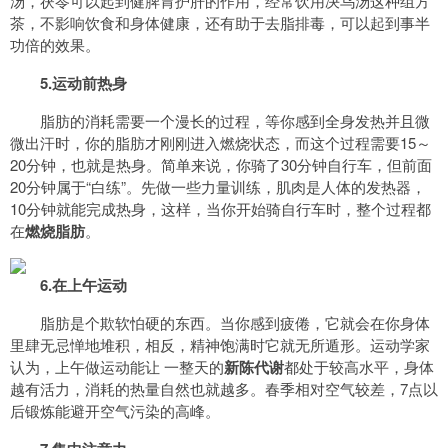
汤，茯苓可以起到健脾胃护肝的作用，经常饮用决乌汤这种组方
茶，不影响饮食和身体健康，还有助于去脂排毒，可以起到事半
功倍的效果。
5.运动前热身
脂肪的消耗需要一个漫长的过程，等你感到全身发热并且微
微出汗时，你的脂肪才刚刚进入燃烧状态，而这个过程需要15～
20分钟，也就是热身。简单来说，你骑了30分钟自行车，但前面
20分钟属于“白练”。先做一些力量训练，肌肉是人体的发热器，
10分钟就能完成热身，这样，当你开始骑自行车时，整个过程都
在
燃烧脂肪
。
6.在上午运动
脂肪是个欺软怕硬的东西。当你感到疲倦，它就会在你身体
里肆无忌惮地堆积，相反，精神饱满时它就无所遁形。运动学家
认为，上午做运动能让 一整天的
新陈代谢
都处于较高水平，身体
越有活力，消耗的热量自然也就越多。春季相对空气较差，7点以
后锻炼能避开空气污染的高峰。