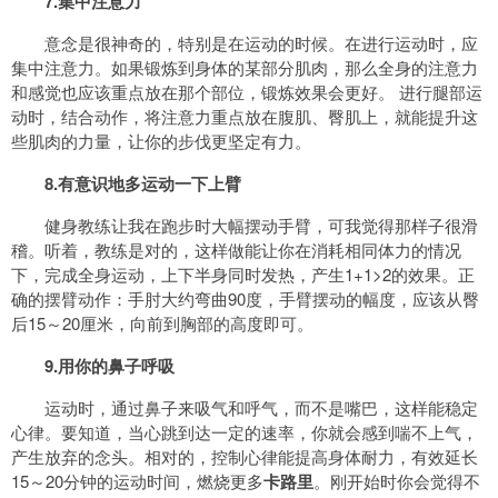
7.集中注意力
意念是很神奇的，特别是在运动的时候。在进行运动时，应
集中注意力。如果锻炼到身体的某部分肌肉，那么全身的注意力
和感觉也应该重点放在那个部位，锻炼效果会更好。 进行腿部运
动时，结合动作，将注意力重点放在腹肌、臀肌上，就能提升这
些肌肉的力量，让你的步伐更坚定有力。
8.有意识地多运动一下上臂
健身教练让我在跑步时大幅摆动手臂，可我觉得那样子很滑
稽。听着，教练是对的，这样做能让你在消耗相同体力的情况
下，完成全身运动，上下半身同时发热，产生1+1>2的效果。正
确的摆臂动作：手肘大约弯曲90度，手臂摆动的幅度，应该从臀
后15～20厘米，向前到胸部的高度即可。
9.用你的鼻子呼吸
运动时，通过鼻子来吸气和呼气，而不是嘴巴，这样能稳定
心律。要知道，当心跳到达一定的速率，你就会感到喘不上气，
产生放弃的念头。相对的，控制心律能提高身体耐力，有效延长
15～20分钟的运动时间，燃烧更多
卡路里
。刚开始时你会觉得不