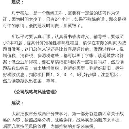
建议：
对于税法，是一个熟练工种，需要有一定量的练习作为保
证，因为时间太少了，只有2个小时，如果不熟练的话，那么是很
可怕的事情，会的题没时间做，那就毁了。
所以平时要认真听课，认真看书或者讲义、辅导书，要做至
少2本习题，提高计算准确性和熟练程度。确保在有限的时间内把
题目做完，这门总体来说还是比较容易通过的。做题过程中，像
增值税、消费税、资源税这些，都可以画丁字帐，读题敲数出答
案；做企业所得税，要在草稿纸把利润表一些项目写好，然后读
题敲数出答案；做土地增值税，判断好类型，判断好新旧，标注
好税收优惠，扣除项目圈1、2、3、4、5列好步骤，注意配比，
然后读题敲数出答案，等等。
《公司战略与风险管理》
建议：
大家把教材分成两部分来学习。第一部分就是前四章关于战
略的内容，按照战略分析、战略选择、战略实施的顺序来掌握。
后面几章按照风险管理、内部控制的介绍来掌握。