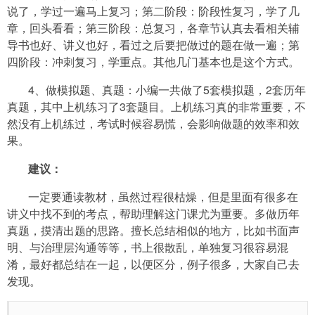
说了，学过一遍马上复习；第二阶段：阶段性复习，学了几
章，回头看看；第三阶段：总复习，各章节认真去看相关辅
导书也好、讲义也好，看过之后要把做过的题在做一遍；第
四阶段：冲刺复习，学重点。其他几门基本也是这个方式。
4、做模拟题、真题：小编一共做了5套模拟题，2套历年
真题，其中上机练习了3套题目。上机练习真的非常重要，不
然没有上机练过，考试时候容易慌，会影响做题的效率和效
果。
建议：
一定要通读教材，虽然过程很枯燥，但是里面有很多在
讲义中找不到的考点，帮助理解这门课尤为重要。多做历年
真题，摸清出题的思路。擅长总结相似的地方，比如书面声
明、与治理层沟通等等，书上很散乱，单独复习很容易混
淆，最好都总结在一起，以便区分，例子很多，大家自己去
发现。