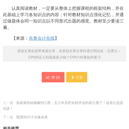
认真阅读教材，一定要从整体上把握课程的框架结构，并在
此基础上学习各知识点的内容；针对教材知识点强化记忆，并通
过做题体会同一知识点以不同形式出题的感觉。教材至少要读三
遍。
【来源：
东奥会计在线
】
原创文章欢迎带来源分享，非原创文章分享时请注明出处：
伍霁云
»
CPA持证人到底值多少钱？CPA六科要如何复习
赞 (
0
)
打赏
上一篇
卖卤菜的姑娘嫁到江西，五六年后把名校毕业的老公甩了！这老公也是
活该！
下一篇
我用30斤汗水换未来
相关推荐