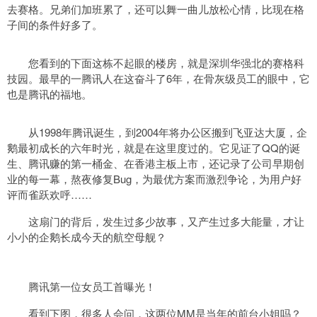
去赛格。兄弟们加班累了，还可以舞一曲儿放松心情，比现在格
子间的条件好多了。
您看到的下面这栋不起眼的楼房，就是深圳华强北的赛格科
技园。最早的一腾讯人在这奋斗了6年，在骨灰级员工的眼中，它
也是腾讯的福地。
从1998年腾讯诞生，到2004年将办公区搬到飞亚达大厦，企
鹅最初成长的六年时光，就是在这里度过的。它见证了QQ的诞
生、腾讯赚的第一桶金、在香港主板上市，还记录了公司早期创
业的每一幕，熬夜修复Bug，为最优方案而激烈争论，为用户好
评而雀跃欢呼……
这扇门的背后，发生过多少故事，又产生过多大能量，才让
小小的企鹅长成今天的航空母舰？
腾讯第一位女员工首曝光！
看到下图，很多人会问，这两位MM是当年的前台小姐吗？