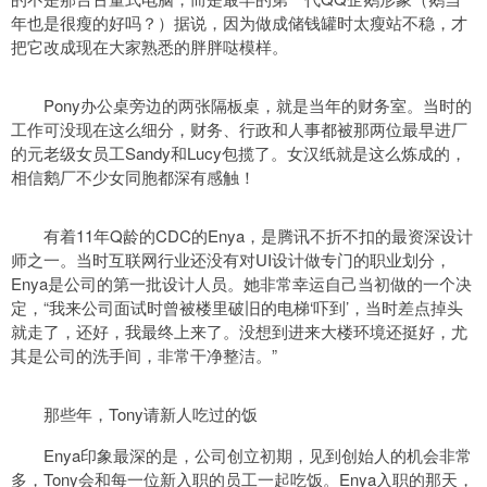
年也是很瘦的好吗？）据说，因为做成储钱罐时太瘦站不稳，才
把它改成现在大家熟悉的胖胖哒模样。
Pony办公桌旁边的两张隔板桌，就是当年的财务室。当时的
工作可没现在这么细分，财务、行政和人事都被那两位最早进厂
的元老级女员工Sandy和Lucy包揽了。女汉纸就是这么炼成的，
相信鹅厂不少女同胞都深有感触！
有着11年Q龄的CDC的Enya，是腾讯不折不扣的最资深设计
师之一。当时互联网行业还没有对UI设计做专门的职业划分，
Enya是公司的第一批设计人员。她非常幸运自己当初做的一个决
定，“我来公司面试时曾被楼里破旧的电梯‘吓到’，当时差点掉头
就走了，还好，我最终上来了。没想到进来大楼环境还挺好，尤
其是公司的洗手间，非常干净整洁。”
那些年，Tony请新人吃过的饭
Enya印象最深的是，公司创立初期，见到创始人的机会非常
多，Tony会和每一位新入职的员工一起吃饭。Enya入职的那天，