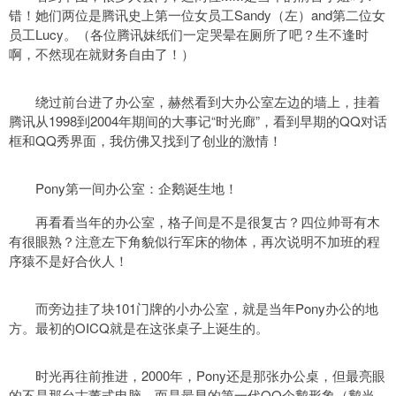
错！她们两位是腾讯史上第一位女员工Sandy（左）and第二位女
员工Lucy。（各位腾讯妹纸们一定哭晕在厕所了吧？生不逢时
啊，不然现在就财务自由了！）
绕过前台进了办公室，赫然看到大办公室左边的墙上，挂着
腾讯从1998到2004年期间的大事记“时光廊”，看到早期的QQ对话
框和QQ秀界面，我仿佛又找到了创业的激情！
Pony第一间办公室：企鹅诞生地！
再看看当年的办公室，格子间是不是很复古？四位帅哥有木
有很眼熟？注意左下角貌似行军床的物体，再次说明不加班的程
序猿不是好合伙人！
而旁边挂了块101门牌的小办公室，就是当年Pony办公的地
方。最初的OICQ就是在这张桌子上诞生的。
时光再往前推进，2000年，Pony还是那张办公桌，但最亮眼
的不是那台古董式电脑，而是最早的第一代QQ企鹅形象（鹅当