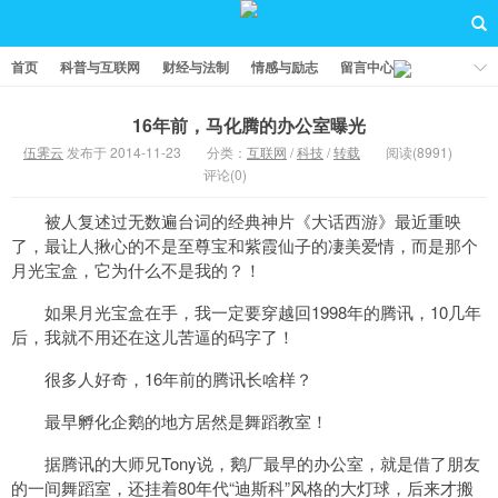
首页
科普与互联网
财经与法制
情感与励志
留言中心
16年前，马化腾的办公室曝光
伍霁云
发布于 2014-11-23
分类：
互联网
/
科技
/
转载
阅读(8991)
评论(0)
被人复述过无数遍台词的经典神片《大话西游》最近重映
了，最让人揪心的不是至尊宝和紫霞仙子的凄美爱情，而是那个
月光宝盒，它为什么不是我的？！
如果月光宝盒在手，我一定要穿越回1998年的腾讯，10几年
后，我就不用还在这儿苦逼的码字了！
很多人好奇，16年前的腾讯长啥样？
最早孵化企鹅的地方居然是舞蹈教室！
据腾讯的大师兄Tony说，鹅厂最早的办公室，就是借了朋友
的一间舞蹈室，还挂着80年代“迪斯科”风格的大灯球，后来才搬