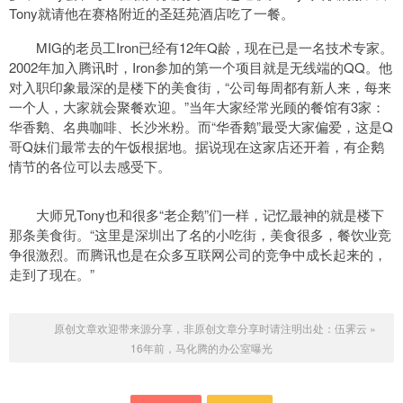
Tony就请他在赛格附近的圣廷苑酒店吃了一餐。
MIG的老员工Iron已经有12年Q龄，现在已是一名技术专家。
2002年加入腾讯时，Iron参加的第一个项目就是无线端的QQ。他
对入职印象最深的是楼下的美食街，“公司每周都有新人来，每来
一个人，大家就会聚餐欢迎。”当年大家经常光顾的餐馆有3家：
华香鹅、名典咖啡、长沙米粉。而“华香鹅”最受大家偏爱，这是Q
哥Q妹们最常去的午饭根据地。据说现在这家店还开着，有企鹅
情节的各位可以去感受下。
大师兄Tony也和很多“老企鹅”们一样，记忆最神的就是楼下
那条美食街。“这里是深圳出了名的小吃街，美食很多，餐饮业竞
争很激烈。而腾讯也是在众多互联网公司的竞争中成长起来的，
走到了现在。”
原创文章欢迎带来源分享，非原创文章分享时请注明出处：
伍霁云
»
16年前，马化腾的办公室曝光