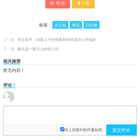
赞 (
0
)
打赏
标签：
办公室
腾讯
马化腾
上一篇
淘宝刷手：动辄上千的销量和好评是怎么作假的
下一篇
顺丰是一家怎么样的公司
相关推荐
暂无内容！
评论
0
提交评论
有人回复时邮件通知我